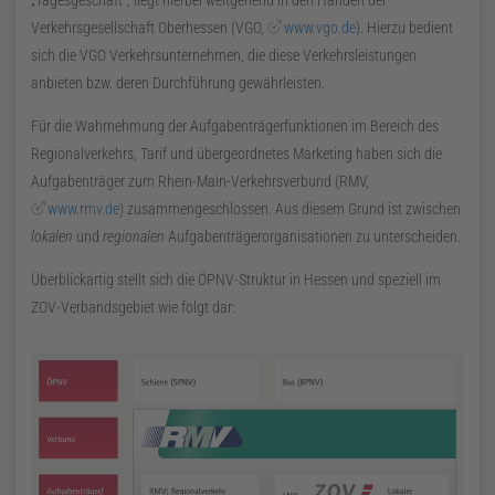
Tagesgeschäft
, liegt hierbei weitgehend in den Händen der
Verkehrsgesellschaft Oberhessen (
VGO
,
www.vgo.de
). Hierzu bedient
sich die
VGO
Verkehrsunternehmen, die diese Verkehrsleistungen
anbieten
bzw.
deren Durchführung gewährleisten.
Für die Wahrnehmung der Aufgabenträgerfunktionen im Bereich des
Regionalverkehrs, Tarif und übergeordnetes Marketing haben sich die
Aufgabenträger zum Rhein-Main-Verkehrsverbund (
RMV
,
www.rmv.de
) zusammengeschlossen. Aus diesem Grund ist zwischen
lokalen
und
regionalen
Aufgabenträgerorganisationen zu unterscheiden.
Überblickartig stellt sich die
ÖPNV
-Struktur in Hessen und speziell im
ZOV
-Verbandsgebiet wie folgt dar: