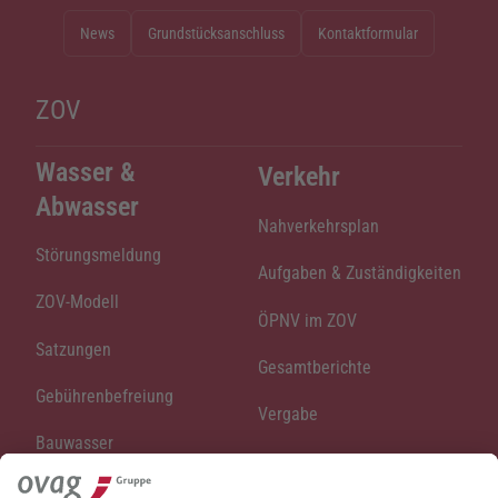
News
Grundstücksanschluss
Kontaktformular
ZOV
Wasser &
Verkehr
Abwasser
Nahverkehrsplan
Störungsmeldung
Aufgaben & Zuständigkeiten
ZOV-Modell
ÖPNV im ZOV
Satzungen
Gesamtberichte
Gebührenbefreiung
Vergabe
Bauwasser
Ihr ZOV
Preise & Gebühren