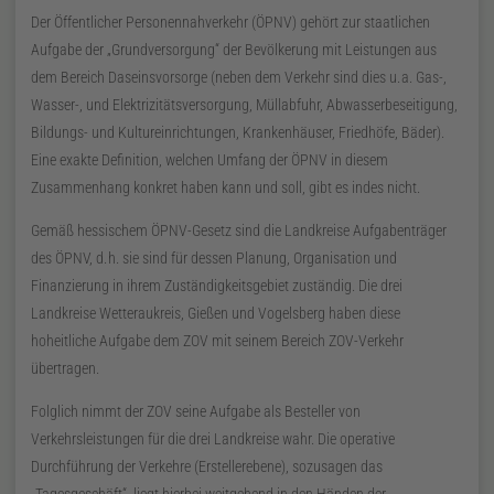
Der Öffentlicher Personennahverkehr (
ÖPNV
) gehört zur staatlichen
Aufgabe der
Grundversorgung
der Bevölkerung mit Leistungen aus
dem Bereich Daseinsvorsorge (neben dem Verkehr sind dies
u. a.
Gas-,
Wasser-, und Elektrizitätsversorgung, Müllabfuhr, Abwasserbeseitigung,
Bildungs- und Kultureinrichtungen, Krankenhäuser, Friedhöfe, Bäder).
Eine exakte Definition, welchen Umfang der
ÖPNV
in diesem
Zusammenhang konkret haben kann und soll, gibt es indes nicht.
Gemäß hessischem
ÖPNV
-Gesetz sind die Landkreise Aufgabenträger
des
ÖPNV
,
d. h.
sie sind für dessen Planung, Organisation und
Finanzierung in ihrem Zuständigkeitsgebiet zuständig. Die drei
Landkreise Wetteraukreis, Gießen und Vogelsberg haben diese
hoheitliche Aufgabe dem
ZOV
mit seinem Bereich
ZOV
-Verkehr
übertragen.
Folglich nimmt der
ZOV
seine Aufgabe als Besteller von
Verkehrsleistungen für die drei Landkreise wahr. Die operative
Durchführung der Verkehre (Erstellerebene), sozusagen das