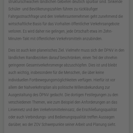
strukturschwachen ländlichen Gebieten deutlich spürbar sind. Sinkende
Schüler- und Bevölkerungszahlen führen zu rückläufiger
Fahrgastnachfrage und den Verkehrsunternehmen geht zunehmend die
wirtschaftliche Basis für das Vorhalten öffentlicher Verkehrsangebote
verloren. Es wird daher nie gelingen, jede Ortschaft etwa im Zehn-
Minuten-Takt mit öffentlichen Verkehrsmitteln anzubinden.
Dies ist auch kein planerisches Ziel. Vielmehr muss sich der
ÖPNV
in den
ländlichen Randbezirken darauf beschränken, einen Teil der ohnehin
geringeren Gesamtverkehrsmenge abzuschöpfen. Dies ist und bleibt
auch wichtig, insbesondere für die Menschen, die über keine
individuellen Fortbewegungsmöglichkeiten verfügen. Hierfür ist vor
allem der Nahverkehrsplan als politische Willensbekundung zur
Ausgestaltung des
ÖPNV
gedacht. Die dortigen Festlegungen zu den
verschiedenen Themen, wie zum Beispiel den Anforderungen an das
Liniennetz und den Verkehrsmitteleinsatz, die Erschließungsqualität
oder auch Verbindungs- und Bedienungsqualität treffen Aussagen
darüber, wo der
ZOV
Schwerpunkte seiner Arbeit und Planung sieht.