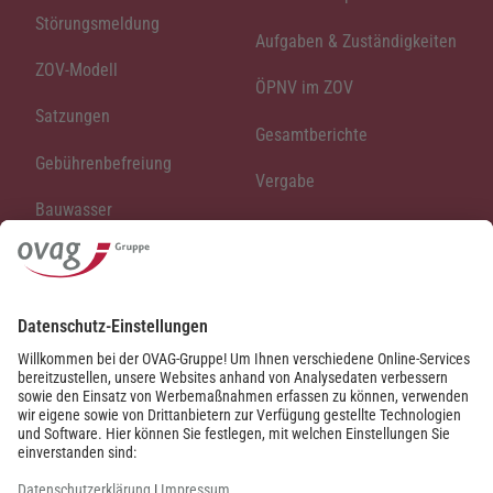
Störungsmeldung
Aufgaben & Zuständigkeiten
ZOV-Modell
ÖPNV im ZOV
Satzungen
Gesamtberichte
Gebührenbefreiung
Vergabe
Bauwasser
Ihr ZOV
Preise & Gebühren
Über uns
Abwasserverband
Oberhessen
News
Abwasserverband Hungen
Bekanntmachungen
Ansprechpartner Wasser
Satzungen
und Abwasser